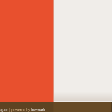
ag.de
|
powered by
lowmark