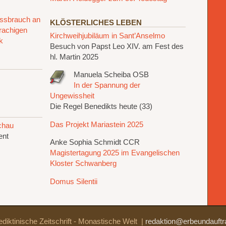
issbrauch an
KLÖSTERLICHES LEBEN
rachigen
Kirchweihjubiläum in Sant’Anselmo
k
Besuch von Papst Leo XIV. am Fest des
hl. Martin 2025
Manuela Scheiba OSB
In der Spannung der
Ungewissheit
Die Regel Benedikts heute (33)
Das Projekt Mariastein 2025
schau
ent
Anke Sophia Schmidt CCR
Magistertagung 2025 im Evangelischen
Kloster Schwanberg
Domus Silentii
diktinische Zeitschrift - Monastische Welt
|
redaktion@erbeundauftr