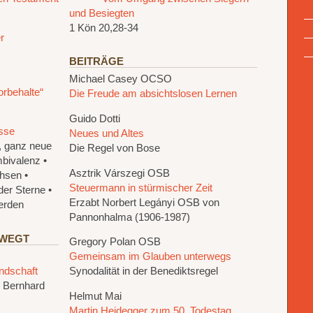
und Besiegten
1 Kön 20,28-34
r
BEITRÄGE
Michael Casey OCSO
Vorbehalte“
Die Freude am absichtslosen Lernen
Guido Dotti
sse
Neues und Altes
l, ganz neue
Die Regel von Bose
mbivalenz •
Asztrik Várszegi OSB
hsen •
Steuermann in stürmischer Zeit
der Sterne •
Erzabt Norbert Legányi OSB von
werden
Pannonhalma (1906-1987)
EWEGT
Gregory Polan OSB
Gemeinsam im Glauben unterwegs
ndschaft
Synodalität in der Benediktsregel
 Bernhard
Helmut Mai
Martin Heidegger zum 50. Todestag