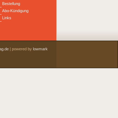
Bestellung
Abo-Kündigung
Links
ag.de
|
powered by
lowmark