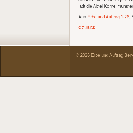
draußen oft verloren geht: R
lädt die Abtei Kornelimünste
Aus
Erbe und Auftrag 1/26
, 
« zurück
© 2026 Erbe und Auftrag,
Bene