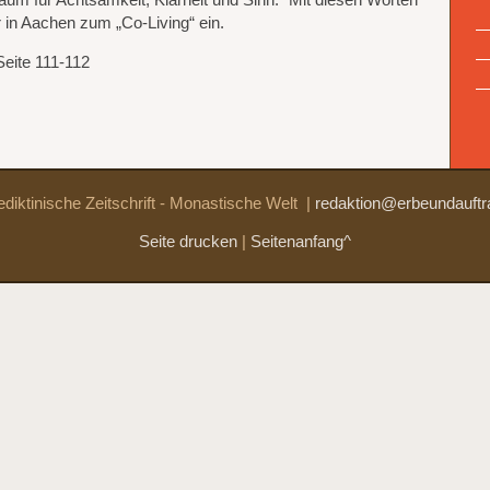
aum für Achtsamkeit, Klarheit und Sinn.“ Mit diesen Worten
r in Aachen zum „Co-Living“ ein.
Seite 111-112
diktinische Zeitschrift - Monastische Welt
|
redaktion@erbeundauftr
Seite drucken
|
Seitenanfang^