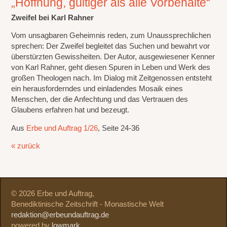
„Hoffnung, gültiger als alle Vorbehalte“
Zweifel bei Karl Rahner
Vom unsagbaren Geheimnis reden, zum Unaussprechlichen
sprechen: Der Zweifel begleitet das Suchen und bewahrt vor
überstürzten Gewissheiten. Der Autor, ausgewiesener Kenner
von Karl Rahner, geht diesen Spuren in Leben und Werk des
großen Theologen nach. Im Dialog mit Zeitgenossen entsteht
ein herausforderndes und einladendes Mosaik eines
Menschen, der die Anfechtung und das Vertrauen des
Glaubens erfahren hat und bezeugt.
Aus
Erbe und Auftrag 1/26
, Seite 24-36
« zurück
© 2026 Erbe und Auftrag,
Benediktinische Zeitschrift - Monastische Welt
redaktion@erbeundauftrag.de
powered by
lowmark