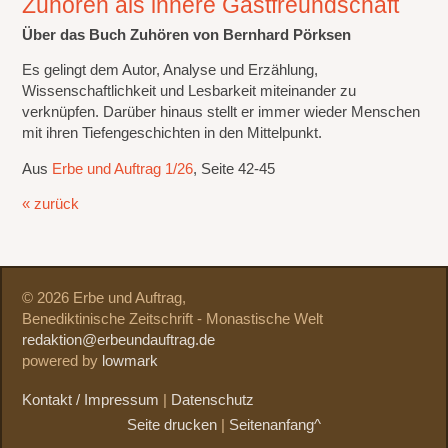
Zuhören als innere Gastfreundschaft
Über das Buch Zuhören von Bernhard Pörksen
Es gelingt dem Autor, Analyse und Erzählung,
Wissenschaftlichkeit und Lesbarkeit miteinander zu
verknüpfen. Darüber hinaus stellt er immer wieder Menschen
mit ihren Tiefengeschichten in den Mittelpunkt.
Aus
Erbe und Auftrag 1/26
, Seite 42-45
« zurück
© 2026 Erbe und Auftrag,
Benediktinische Zeitschrift - Monastische Welt
redaktion@erbeundauftrag.de
powered by
lowmark
Kontakt / Impressum
|
Datenschutz
Seite drucken
|
Seitenanfang^