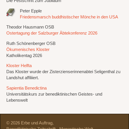
Die Festschrift zum Jubiläum
Peter Epple
Friedensmarsch buddhistischer Mönche in den USA
Theodor Hausmann OSB
Ostertagung der Salzburger Äbtekonferenz 2026
Ruth Schönenberger OSB
Ökumenisches Kloster
Katholikentag 2026
Kloster Helfta
Das Kloster wurde der Zisterzienserinnenabtei Seligenthal zu
Landshut affiliiert.
Sapientia Benedictina
Universitätskurs zur benediktinischen Geistes- und
Lebenswelt
© 2026 Erbe und Auftrag,
Benediktinische Zeitschrift - Monastische Welt