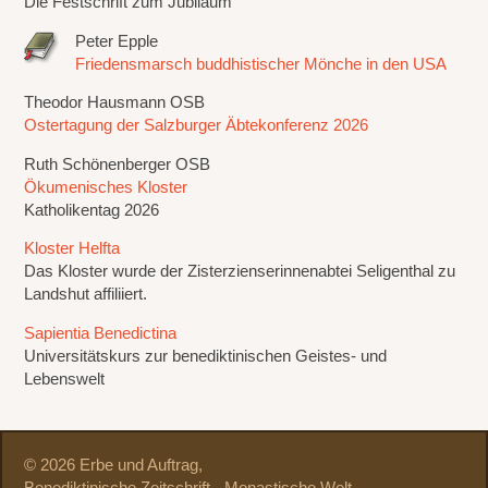
Die Festschrift zum Jubiläum
Peter Epple
Friedensmarsch buddhistischer Mönche in den USA
Theodor Hausmann OSB
Ostertagung der Salzburger Äbtekonferenz 2026
Ruth Schönenberger OSB
Ökumenisches Kloster
Katholikentag 2026
Kloster Helfta
Das Kloster wurde der Zisterzienserinnenabtei Seligenthal zu
Landshut affiliiert.
Sapientia Benedictina
Universitätskurs zur benediktinischen Geistes- und
Lebenswelt
© 2026 Erbe und Auftrag,
Benediktinische Zeitschrift - Monastische Welt