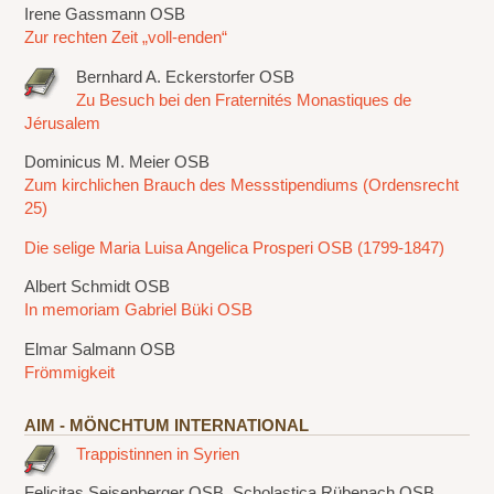
Irene Gassmann OSB
Zur rechten Zeit „voll-enden“
Bernhard A. Eckerstorfer OSB
Zu Besuch bei den Fraternités Monastiques de
Jérusalem
Dominicus M. Meier OSB
Zum kirchlichen Brauch des Messstipendiums (Ordensrecht
25)
Die selige Maria Luisa Angelica Prosperi OSB (1799-1847)
Albert Schmidt OSB
In memoriam Gabriel Büki OSB
Elmar Salmann OSB
Frömmigkeit
AIM - MÖNCHTUM INTERNATIONAL
Trappistinnen in Syrien
Felicitas Seisenberger OSB, Scholastica Rübenach OSB