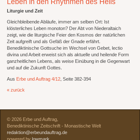
Leben in den Rhythmen des Heils
Liturgie und Zeit
Gleichbleibende Abläufe, immer am selben Ort: Ist
klösterliches Leben monoton? Der Abt von Niederaltaich
zeigt, wie die liturgische Feier den Kosmos der natürlichen
Zeit aufgreift und als Gefäß der Gnade erfährt.
Benediktinische Gottsuche im Wechsel von Gebet, lectio
divina und Arbeit erweist sich als aktuelle und heilende Form
ganzheitlichen Lebens, als weise Einübung in die Gegenwart
und auf die Zukunft Gottes.
Aus
Erbe und Auftrag 4/12
, Seite 382-394
« zurück
© 2026 Erbe und Auftrag,
Benediktinische Zeitschrift - Monastische Welt
redaktion@erbeundauftrag.de
powered by
lowmark