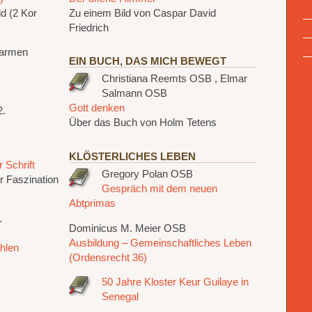
ld (2 Kor
Zu einem Bild von Caspar David
Friedrich
Carmen
EIN BUCH, DAS MICH BEWEGT
Christiana Reemts OSB , Elmar
Salmann OSB
Gott denken
2.
Über das Buch von Holm Tetens
KLÖSTERLICHES LEBEN
 Schrift
Gregory Polan OSB
 Faszination
Gespräch mit dem neuen
Abtprimas
.
Dominicus M. Meier OSB
Ausbildung – Gemeinschaftliches Leben
ahlen
(Ordensrecht 36)
50 Jahre Kloster Keur Guilaye in
Senegal