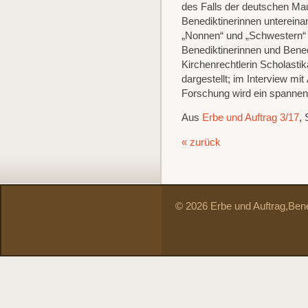
des Falls der deutschen Ma
Benediktinerinnen unterein
„Nonnen“ und „Schwestern“
Benediktinerinnen und Bened
Kirchenrechtlerin Scholasti
dargestellt; im Interview mi
Forschung wird ein spannend
Aus
Erbe und Auftrag 3/17
, 
« zurück
© 2026 Erbe und Auftrag,
Bene