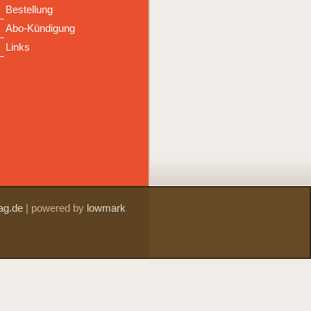
Bestellung
Abo-Kündigung
Links
ag.de
|
powered by
lowmark