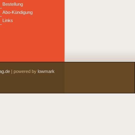
Bestellung
Abo-Kündigung
Links
ag.de
|
powered by
lowmark