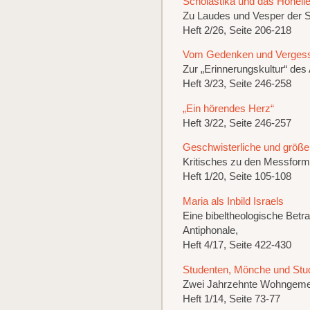
Scholastika und das Hoheli
Zu Laudes und Vesper der S
Heft 2/26, Seite 206-218
Vom Gedenken und Vergesse
Zur „Erinnerungskultur“ des
Heft 3/23, Seite 246-258
„Ein hörendes Herz“
Heft 3/22, Seite 246-257
Geschwisterliche und größe
Kritisches zu den Messformu
Heft 1/20, Seite 105-108
Maria als Inbild Israels
Eine bibeltheologische Betr
Antiphonale,
Heft 4/17, Seite 422-430
Studenten, Mönche und Stu
Zwei Jahrzehnte Wohngemein
Heft 1/14, Seite 73-77