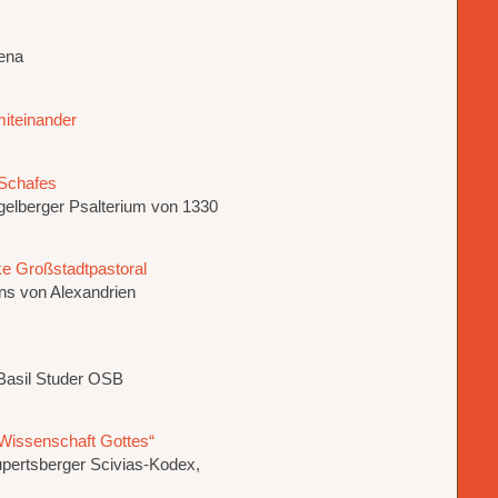
rena
miteinander
Schafes
ngelberger Psalterium von 1330
ke Großstadtpastoral
ns von Alexandrien
 Basil Studer OSB
„Wissenschaft Gottes“
upertsberger Scivias-Kodex,