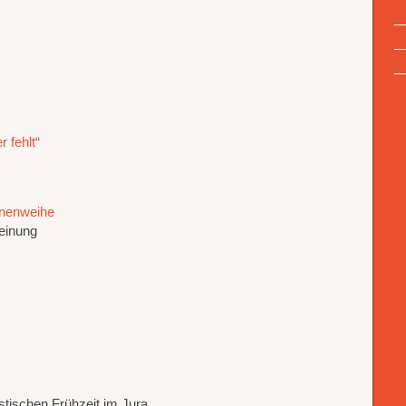
r fehlt“
nnenweihe
einung
ischen Frühzeit im Jura