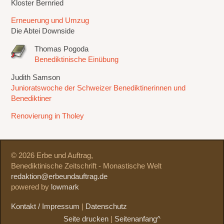
Kloster Bernried
Erneuerung und Umzug
Die Abtei Downside
Thomas Pogoda
Benediktinische Einübung
Judith Samson
Junioratswoche der Schweizer Benediktinerinnen und
Benediktiner
Renovierung in Tholey
© 2026 Erbe und Auftrag,
Benediktinische Zeitschrift - Monastische Welt
redaktion@erbeundauftrag.de
powered by
lowmark
Kontakt / Impressum
|
Datenschutz
Seite drucken
|
Seitenanfang^