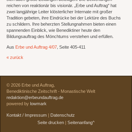
reichen von reaktionär bis visionär. „Erbe und Auftrag“ hat
zwei langjährige Leiter klösterlicher Internate mit großer
Tradition gebeten, ihre Eindrücke bei der Lektüre des Buchs
zu schildern. Ihre beherzten Stellungnahmen bieten einen
spannenden Einblick, wie Benediktiner heute den
Bildungsauftrag des Mönchtums verstehen und erfüllen.
Aus
Erbe und Auftrag 4/07
, Seite 405-411
« zurück
© 2026 Erbe und Auftrag,
Benediktinische Zeitschrift - Monastische Welt
redaktion@erbeundauftrag.de
powered by
lowmark
Kontakt / Impressum
|
Datenschutz
Seite drucken
|
Seitenanfang^