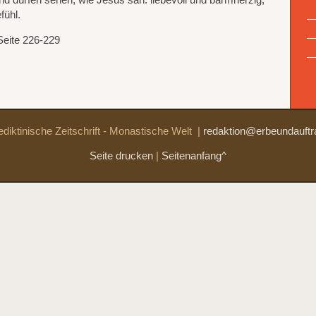
nd dürfen sehen, wie Jesus sah: liebevoll und barmherzig,
fühl.
Seite 226-229
diktinische Zeitschrift - Monastische Welt
|
redaktion@erbeundauftr
Seite drucken
|
Seitenanfang^