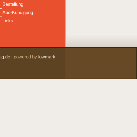
Bestellung
Abo-Kündigung
Links
ag.de
|
powered by
lowmark