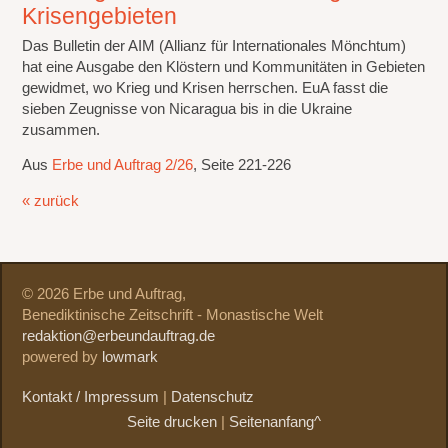
Krisengebieten
Das Bulletin der AIM (Allianz für Internationales Mönchtum)
hat eine Ausgabe den Klöstern und Kommunitäten in Gebieten
gewidmet, wo Krieg und Krisen herrschen. EuA fasst die
sieben Zeugnisse von Nicaragua bis in die Ukraine
zusammen.
Aus
Erbe und Auftrag 2/26
, Seite 221-226
« zurück
© 2026 Erbe und Auftrag,
Benediktinische Zeitschrift - Monastische Welt
redaktion@erbeundauftrag.de
powered by
lowmark
Kontakt / Impressum
|
Datenschutz
Seite drucken
|
Seitenanfang^