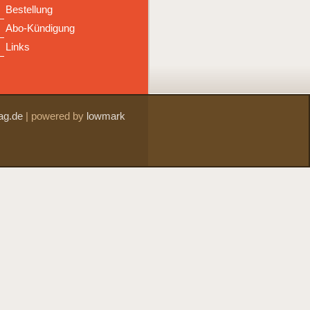
Bestellung
Abo-Kündigung
Links
ag.de
|
powered by
lowmark