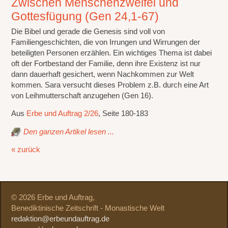
Zwischen Menschenzweifel und
Gottesfügung (Gen 24,1-67)
Die Bibel und gerade die Genesis sind voll von
Familiengeschichten, die von Irrungen und Wirrungen der
beteiligten Personen erzählen. Ein wichtiges Thema ist dabei
oft der Fortbestand der Familie, denn ihre Existenz ist nur
dann dauerhaft gesichert, wenn Nachkommen zur Welt
kommen. Sara versucht dieses Problem z.B. durch eine Art
von Leihmutterschaft anzugehen (Gen 16).
Aus
Erbe und Auftrag 2/26
, Seite 180-183
Den ganzen Artikel lesen ...
« zurück
© 2026 Erbe und Auftrag,
Benediktinische Zeitschrift - Monastische Welt
redaktion@erbeundauftrag.de