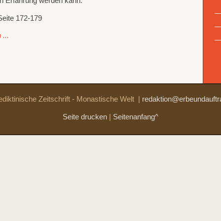
len Erfahrung werden kann.
Seite 172-179
...
diktinische Zeitschrift - Monastische Welt
|
redaktion@erbeundauftr
Seite drucken
|
Seitenanfang^