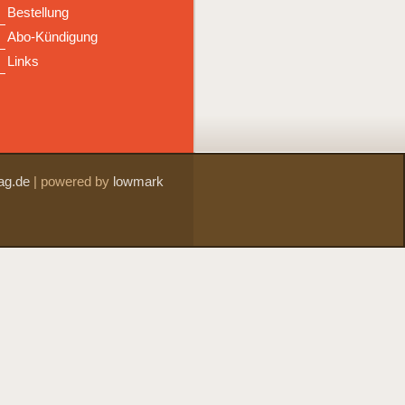
Bestellung
Abo-Kündigung
Links
ag.de
|
powered by
lowmark