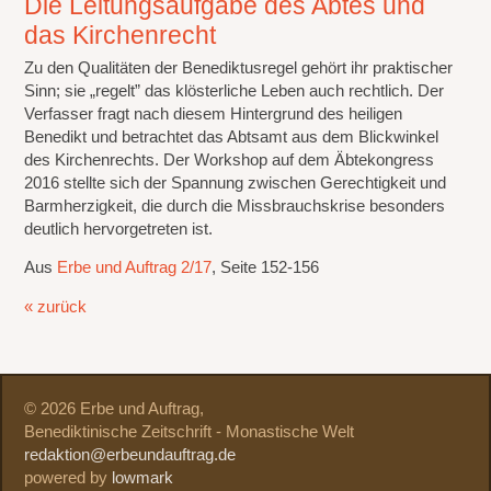
Die Leitungsaufgabe des Abtes und
das Kirchenrecht
Zu den Qualitäten der Benediktusregel gehört ihr praktischer
Sinn; sie „regelt” das klösterliche Leben auch rechtlich. Der
Verfasser fragt nach diesem Hintergrund des heiligen
Benedikt und betrachtet das Abtsamt aus dem Blickwinkel
des Kirchenrechts. Der Workshop auf dem Äbtekongress
2016 stellte sich der Spannung zwischen Gerechtigkeit und
Barmherzigkeit, die durch die Missbrauchskrise besonders
deutlich hervorgetreten ist.
Aus
Erbe und Auftrag 2/17
, Seite 152-156
« zurück
© 2026 Erbe und Auftrag,
Benediktinische Zeitschrift - Monastische Welt
redaktion@erbeundauftrag.de
powered by
lowmark