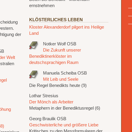
ernstnehmen
KLÖSTERLICHES LEBEN
scheidung
Kloster Alexanderdorf pilgert ins Heilige
estern.
Land
htigung der
Notker Wolf OSB
Die Zukunft unserer
SB
Benediktinerklöster im
der Welt
deutschsprachigen Raum
stralien
Manuela Scheiba OSB
Mit Leib und Seele
egel
Die Regel Benedikts heute (9)
Lothar Stresius
Der Mönch als Arbeiter
Metaphern in der Benediktusregel (6)
höhung
Georg Braulik OSB
Geschwisterliche und größere Liebe
8)
Kritisches zu den Messformularen der