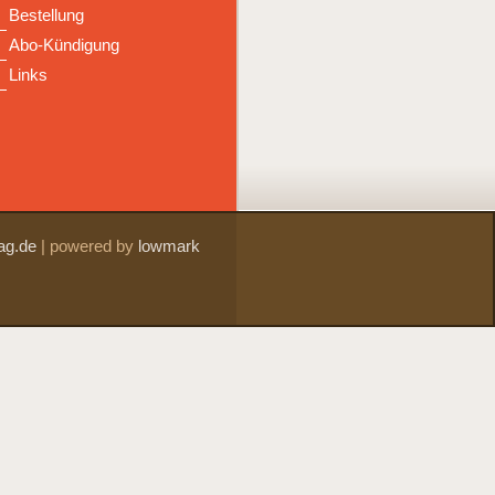
Bestellung
Abo-Kündigung
Links
ag.de
|
powered by
lowmark