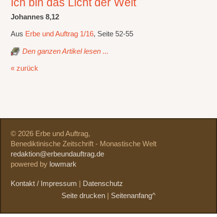
Ich bin das Licht der Welt
Johannes 8,12
Aus
Erbe und Auftrag 1/16
, Seite 52-55
Den ganzen Artikel lesen ...
« zurück
© 2026 Erbe und Auftrag,
Benediktinische Zeitschrift - Monastische Welt
redaktion@erbeundauftrag.de
powered by
lowmark
Kontakt / Impressum
|
Datenschutz
Seite drucken
|
Seitenanfang^