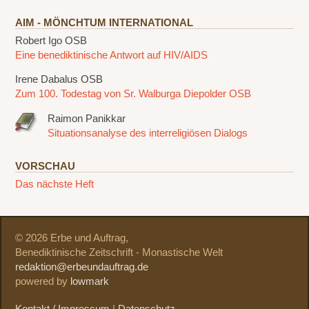
AIM - MÖNCHTUM INTERNATIONAL
Robert Igo OSB
Eine benediktinische Antwort auf HIV/AIDS
Irene Dabalus OSB
Zum 100. Todestag von Sr. Walburga Diepolder OSB
Raimon Panikkar
Situationsanalyse des interreligiösen Dialogs
VORSCHAU
Das nächste Heft
© 2026 Erbe und Auftrag,
Benediktinische Zeitschrift - Monastische Welt
redaktion@erbeundauftrag.de
powered by
lowmark
Kontakt / Impressum
|
Datenschutz