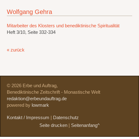
Wolfgang Gehra
Mitarbeiter des Klosters und benediktinische Spiritualität
Heft 3/10, Seite 332-334
« zurück
© 2026 Erbe und Auftrag,
Benediktinische Zeitschrift - Monastische Welt
redaktion@erbeundauftrag.de
powered by
lowmark
Kontakt / Impressum
|
Datenschutz
Seite drucken
|
Seitenanfang^