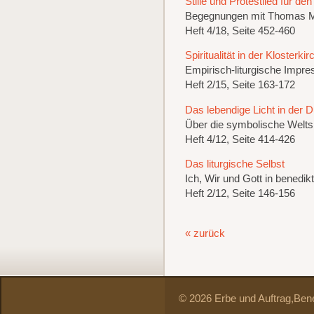
Stille und Protestlied für de
Begegnungen mit Thomas M
Heft 4/18, Seite 452-460
Spiritualität in der Klosterkir
Empirisch-liturgische Impre
Heft 2/15, Seite 163-172
Das lebendige Licht in der D
Über die symbolische Weltsi
Heft 4/12, Seite 414-426
Das liturgische Selbst
Ich, Wir und Gott in benedik
Heft 2/12, Seite 146-156
« zurück
© 2026 Erbe und Auftrag,
Bene