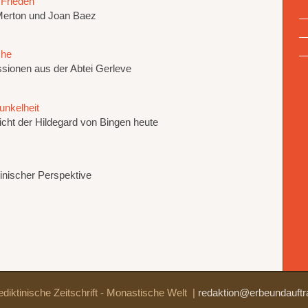
n Frieden
erton und Joan Baez
che
ssionen aus der Abtei Gerleve
unkelheit
cht der Hildegard von Bingen heute
tinischer Perspektive
diktinische Zeitschrift - Monastische Welt
|
redaktion@erbeundauftr