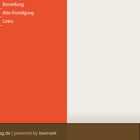
Bestellung
Abo-Kündigung
Links
ag.de
|
powered by
lowmark