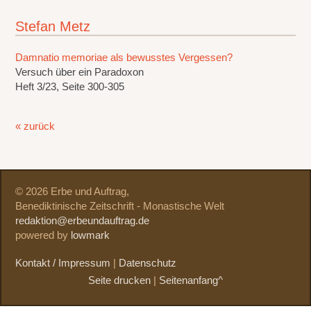
Stefan Metz
Damnatio memoriae als bewusstes Vergessen?
Versuch über ein Paradoxon
Heft 3/23, Seite 300-305
« zurück
© 2026 Erbe und Auftrag,
Benediktinische Zeitschrift - Monastische Welt
redaktion@erbeundauftrag.de
powered by
lowmark
Kontakt / Impressum
|
Datenschutz
Seite drucken
|
Seitenanfang^