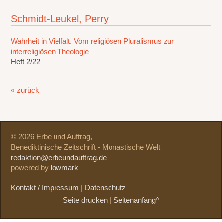
Schmidt-Leukel, Perry
Wahrheit in Vielfalt. Vom religiösen Pluralismus zur
interreligiösen Theologie
Heft 2/22
« zurück
© 2026 Erbe und Auftrag,
Benediktinische Zeitschrift - Monastische Welt
redaktion@erbeundauftrag.de
powered by
lowmark
Kontakt / Impressum
|
Datenschutz
Seite drucken
|
Seitenanfang^