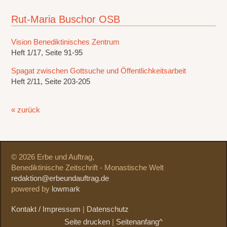
Rut-Maria Buschor OSB
Vision Benediktinisches Zentrum
Heft 1/17, Seite 91-95
Spagat zwischen Gottsuche und Öffentlichkeitsarbeit
Heft 2/11, Seite 203-205
« zurück
© 2026 Erbe und Auftrag,
Benediktinische Zeitschrift - Monastische Welt
redaktion@erbeundauftrag.de
powered by
lowmark
Kontakt / Impressum
|
Datenschutz
Seite drucken
|
Seitenanfang^