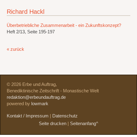
Richard Hackl
Überbetriebliche Zusammenarbeit - ein Zukunftskonzept?
Heft 2/13, Seite 195-197
« zurück
© 2026 Erbe und Auftrag,
Benediktinische Zeitschrift - Monastische Welt
redaktion@erbeundauftrag.de
powered by
lowmark
Kontakt / Impressum
|
Datenschutz
Seite drucken
|
Seitenanfang^