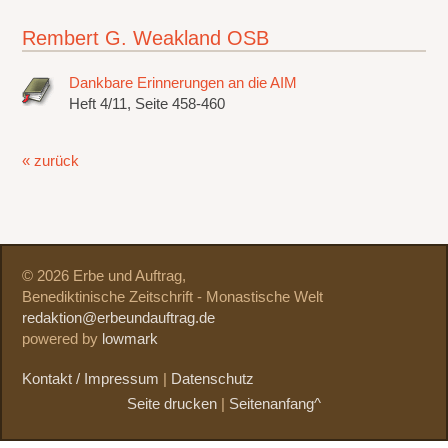
Rembert G. Weakland OSB
Dankbare Erinnerungen an die AIM
Heft 4/11, Seite 458-460
« zurück
© 2026 Erbe und Auftrag,
Benediktinische Zeitschrift - Monastische Welt
redaktion@erbeundauftrag.de
powered by
lowmark
Kontakt / Impressum
|
Datenschutz
Seite drucken
|
Seitenanfang^