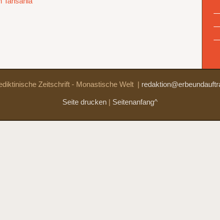
n Tansania
diktinische Zeitschrift - Monastische Welt
|
redaktion@erbeundauftr
Seite drucken
|
Seitenanfang^