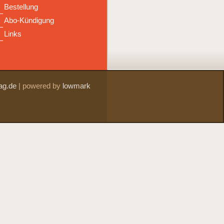
Bestellung
Abo-Kündigung
Links
ag.de
|
powered by
lowmark