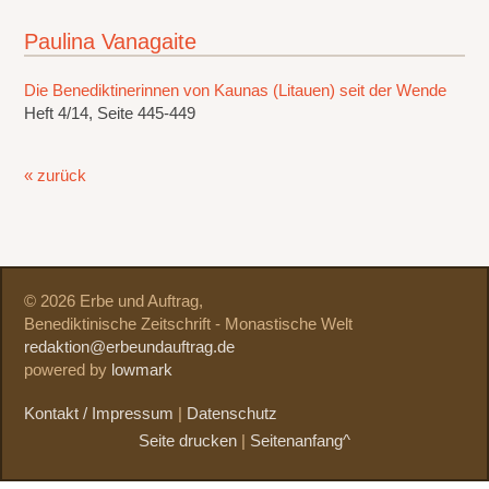
Paulina Vanagaite
Die Benediktinerinnen von Kaunas (Litauen) seit der Wende
Heft 4/14, Seite 445-449
« zurück
© 2026 Erbe und Auftrag,
Benediktinische Zeitschrift - Monastische Welt
redaktion@erbeundauftrag.de
powered by
lowmark
Kontakt / Impressum
|
Datenschutz
Seite drucken
|
Seitenanfang^