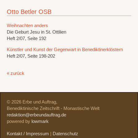
Otto Betler OSB
Weihnachten anders
Die Geburt Jesu in St. Ottilien
Heft 2/07, Seite 192
Künstler und Kunst der Gegenwart in Benediktinerklöstern
Heft 2/07, Seite 198-202
« zurück
© 2026 Erbe und Auftrag,
Benediktinische Zeitschrift - Monastische Welt
redaktion@erbeundauftrag.de
powered by
lowmark
Kontakt / Impressum
|
Datenschutz