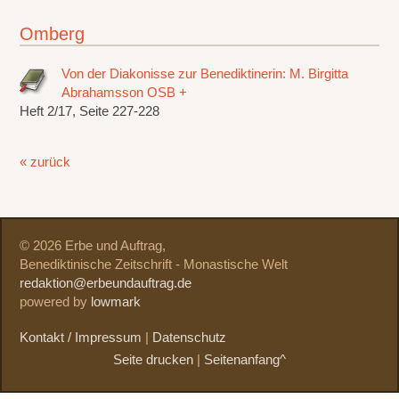
Omberg
Von der Diakonisse zur Benediktinerin: M. Birgitta
Abrahamsson OSB +
Heft 2/17, Seite 227-228
« zurück
© 2026 Erbe und Auftrag,
Benediktinische Zeitschrift - Monastische Welt
redaktion@erbeundauftrag.de
powered by
lowmark
Kontakt / Impressum
|
Datenschutz
Seite drucken
|
Seitenanfang^