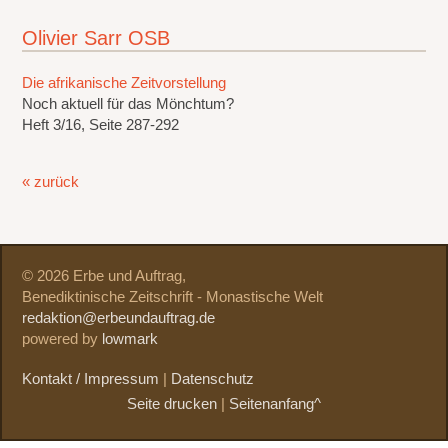
Olivier Sarr OSB
Die afrikanische Zeitvorstellung
Noch aktuell für das Mönchtum?
Heft 3/16, Seite 287-292
« zurück
© 2026 Erbe und Auftrag,
Benediktinische Zeitschrift - Monastische Welt
redaktion@erbeundauftrag.de
powered by
lowmark
Kontakt / Impressum
|
Datenschutz
Seite drucken
|
Seitenanfang^