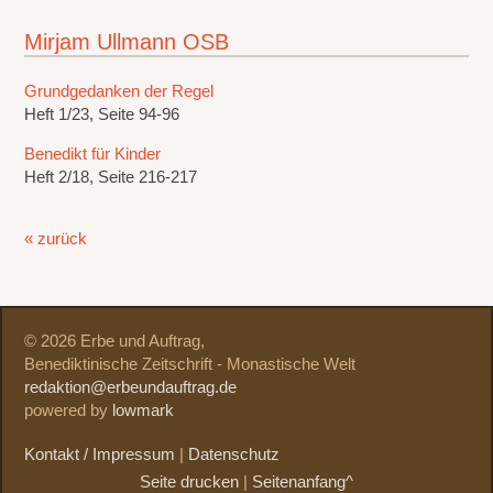
Mirjam Ullmann OSB
Grundgedanken der Regel
Heft 1/23, Seite 94-96
Benedikt für Kinder
Heft 2/18, Seite 216-217
« zurück
© 2026 Erbe und Auftrag,
Benediktinische Zeitschrift - Monastische Welt
redaktion@erbeundauftrag.de
powered by
lowmark
Kontakt / Impressum
|
Datenschutz
Seite drucken
|
Seitenanfang^