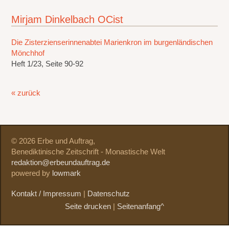
Mirjam Dinkelbach OCist
Die Zisterzienserinnenabtei Marienkron im burgenländischen
Mönchhof
Heft 1/23, Seite 90-92
« zurück
© 2026 Erbe und Auftrag,
Benediktinische Zeitschrift - Monastische Welt
redaktion@erbeundauftrag.de
powered by
lowmark
Kontakt / Impressum
|
Datenschutz
Seite drucken
|
Seitenanfang^