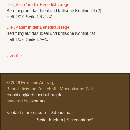
Die „Väter“ in der Benediktusregel
Berufung auf das Ideal und kritische Kontinuität (2)
Heft 2/07, Seite 178-187
Die „Väter“ in der Benediktusregel
Berufung auf das Ideal und kritische Kontinuität
Heft 1/07, Seite 17–29
« zurück
© 2026 Erbe und Auftrag,
Benediktinische Zeitschrift - Monastische Welt
redaktion@erbeundauftrag.de
powered by
lowmark
Kontakt / Impressum
|
Datenschutz
Seite drucken
|
Seitenanfang^