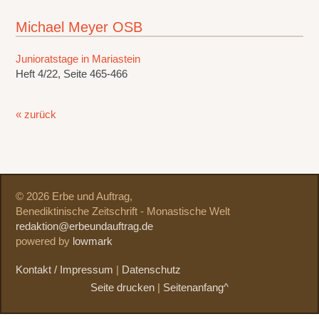
Michael Meyer OSB
Junioratstage in Mariastein
Heft 4/22, Seite 465-466
« zurück
© 2026 Erbe und Auftrag,
Benediktinische Zeitschrift - Monastische Welt
redaktion@erbeundauftrag.de
powered by
lowmark
Kontakt / Impressum
|
Datenschutz
Seite drucken
|
Seitenanfang^