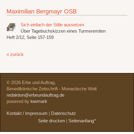
Maximilian Bergmayr OSB
Sich einfach der Stille aussetzen
Über Tagebuchskizzen eines Turmeremiten
Heft 2/12, Seite 157-159
« zurück
© 2026 Erbe und Auftrag,
Benediktinische Zeitschrift - Monastische Welt
redaktion@erbeundauftrag.de
powered by
lowmark
Kontakt / Impressum
|
Datenschutz
Seite drucken
|
Seitenanfang^