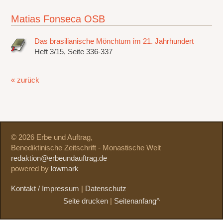
Matias Fonseca OSB
Das brasilianische Mönchtum im 21. Jahrhundert
Heft 3/15, Seite 336-337
« zurück
© 2026 Erbe und Auftrag,
Benediktinische Zeitschrift - Monastische Welt
redaktion@erbeundauftrag.de
powered by
lowmark
Kontakt / Impressum
|
Datenschutz
Seite drucken
|
Seitenanfang^