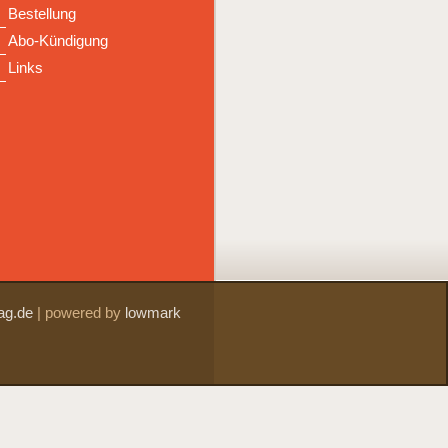
Bestellung
Abo-Kündigung
Links
ag.de
|
powered by
lowmark