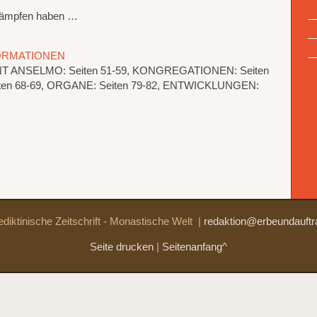
kämpfen haben …
FORMATIONEN
ANT ANSELMO: Seiten 51-59, KONGREGATIONEN: Seiten
Seiten 68-69, ORGANE: Seiten 79-82, ENTWICKLUNGEN:
diktinische Zeitschrift - Monastische Welt
|
redaktion@erbeundauftr
Seite drucken
|
Seitenanfang^