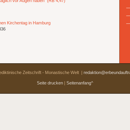
äglich vor Augen haben“ (RB 4,47)
hen Kirchentag in Hamburg
336
diktinische Zeitschrift - Monastische Welt
|
redaktion@erbeundauftr
Seite drucken
|
Seitenanfang^