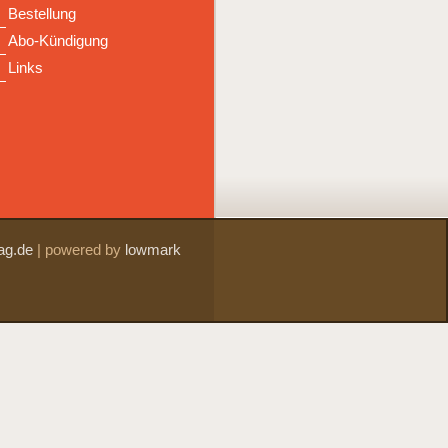
Bestellung
Abo-Kündigung
Links
ag.de
|
powered by
lowmark