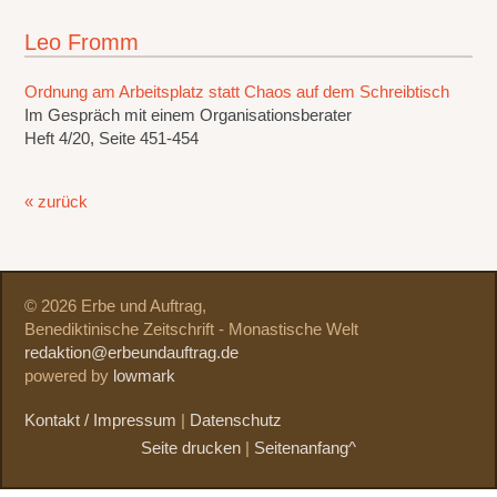
Leo Fromm
Ordnung am Arbeitsplatz statt Chaos auf dem Schreibtisch
Im Gespräch mit einem Organisationsberater
Heft 4/20, Seite 451-454
« zurück
© 2026 Erbe und Auftrag,
Benediktinische Zeitschrift - Monastische Welt
redaktion@erbeundauftrag.de
powered by
lowmark
Kontakt / Impressum
|
Datenschutz
Seite drucken
|
Seitenanfang^