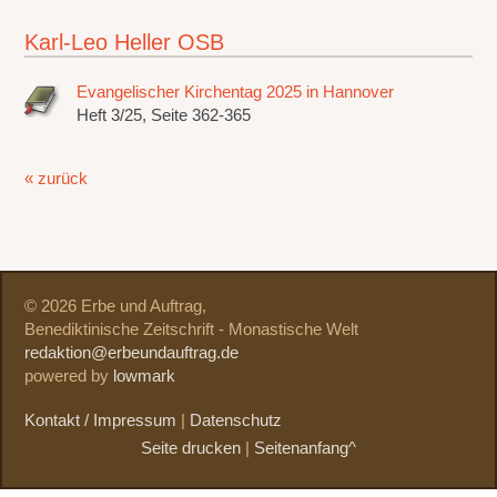
Karl-Leo Heller OSB
Evangelischer Kirchentag 2025 in Hannover
Heft 3/25, Seite 362-365
« zurück
© 2026 Erbe und Auftrag,
Benediktinische Zeitschrift - Monastische Welt
redaktion@erbeundauftrag.de
powered by
lowmark
Kontakt / Impressum
|
Datenschutz
Seite drucken
|
Seitenanfang^