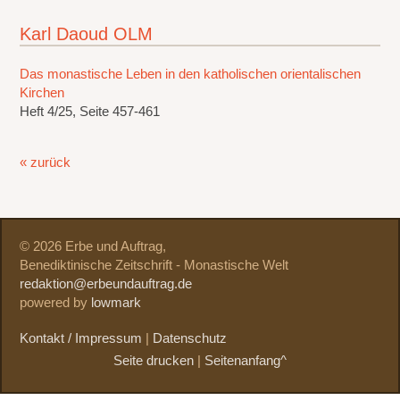
Karl Daoud OLM
Das monastische Leben in den katholischen orientalischen
Kirchen
Heft 4/25, Seite 457-461
« zurück
© 2026 Erbe und Auftrag,
Benediktinische Zeitschrift - Monastische Welt
redaktion@erbeundauftrag.de
powered by
lowmark
Kontakt / Impressum
|
Datenschutz
Seite drucken
|
Seitenanfang^