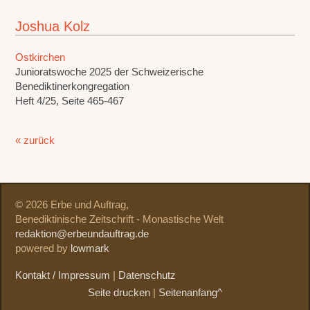
Joshua Kolz
Ostkirchen
Junioratswoche 2025 der Schweizerische
Benediktinerkongregation
Heft 4/25, Seite 465-467
« zurück
© 2026 Erbe und Auftrag,
Benediktinische Zeitschrift - Monastische Welt
redaktion@erbeundauftrag.de
powered by
lowmark
Kontakt / Impressum
|
Datenschutz
Seite drucken
|
Seitenanfang^