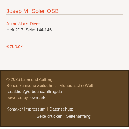
Josep M. Soler OSB
Autorität als Dienst
Heft 2/17, Seite 144-146
« zurück
© 2026 Erbe und Auftrag,
Benediktinische Zeitschrift - Monastische Welt
redaktion@erbeundauftrag.de
powered by
lowmark
Kontakt / Impressum
|
Datenschutz
Seite drucken
|
Seitenanfang^